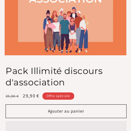
Ouvrir
le
média
Pack Illimité discours
1
dans
d'association
une
fenêtre
modale
Prix
Prix
29,90 €
39,90 €
Offre spéciale
habituel
promotionnel
Ajouter au panier